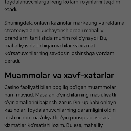
foydalanuvchilarga keng ko’lamli o’yinlarni taqdim
etadi.
Shuningdek, onlayn kazinolar marketing va reklama
strategiyalarini kuchaytirish orqali mahalliy
brendlarni tanitishda muhim rol o’ynaydi. Bu,
mahalliy ishlab chiqaruvchilar va xizmat
ko’rsatuvchilarning savdosini oshirishga yordam
beradi.
Muammolar va xavf-xatarlar
Casino faoliyati bilan bog’liq bo’lgan muammolar
ham mavjud. Masalan, o’yinchilarning mas’uliyatli
o’yin amallarini bajarishi zarur. Pin-up kabi onlayn
kazinolar, foydalanuvchilarning qaramligini oldini
olish uchun mas’uliyatli o’yin prinsiplari asosida
xizmatlar ko’rsatishi lozim. Bu esa, mahalliy