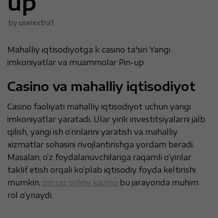
up
by
userextra1
Mahalliy iqtisodiyotga k casino ta'siri Yangi
imkoniyatlar va muammolar Pin-up
Casino va mahalliy iqtisodiyot
Casino faoliyati mahalliy iqtisodiyot uchun yangi
imkoniyatlar yaratadi. Ular yirik investitsiyalarni jalb
qilish, yangi ish o’rinlarini yaratish va mahalliy
xizmatlar sohasini rivojlantirishga yordam beradi.
Masalan, o’z foydalanuvchilariga raqamli o’yinlar
taklif etish orqali ko’plab iqtisodiy foyda keltirishi
mumkin,
pin up online kazino
bu jarayonda muhim
rol o’ynaydi.