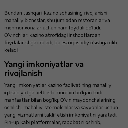
Bundan tashqari, kazino sohasining rivojlanishi
mahalliy bizneslar, shu jumladan restoranlar va
mehmonxonalar uchun ham foydali bo’ladi.
O’yinchilar, kazino atrofidagi inshootlardan
foydalanishga intiladi, bu esa iqtisodiy o’sishga olib
keladi.
Yangi imkoniyatlar va
rivojlanish
Yangi imkoniyatlar kazino faoliyatining mahalliy
iqtisodiyotga keltirishi mumkin bo’lgan turli
manfaatlar bilan bog’liq. O’yin maydonchalarining
ochilishi, mahalliy iste’molchilar va sayyohlar uchun
yangi xizmatlarni taklif etish imkoniyatini yaratadi.
Pin-up kabi platformalar, raqobatni oshirib,