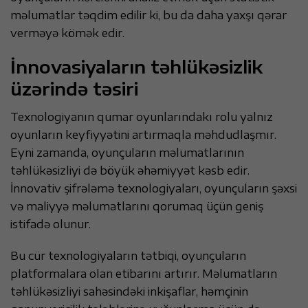
məlumatlar təqdim edilir ki, bu da daha yaxşı qərar
verməyə kömək edir.
İnnovasiyaların təhlükəsizlik
üzərində təsiri
Texnologiyanın qumar oyunlarındakı rolu yalnız
oyunların keyfiyyətini artırmaqla məhdudlaşmır.
Eyni zamanda, oyunçuların məlumatlarının
təhlükəsizliyi də böyük əhəmiyyət kəsb edir.
İnnovativ şifrələmə texnologiyaları, oyunçuların şəxsi
və maliyyə məlumatlarını qorumaq üçün geniş
istifadə olunur.
Bu cür texnologiyaların tətbiqi, oyunçuların
platformalara olan etibarını artırır. Məlumatların
təhlükəsizliyi sahəsindəki inkişaflar, həmçinin